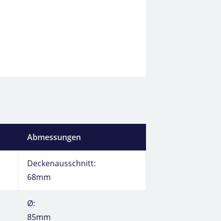
Abmessungen
Deckenausschnitt:
68mm
Ø:
85mm