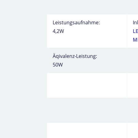
Leistungsaufnahme:
In
4,2W
L
M
Äqivalenz-Leistung:
50W