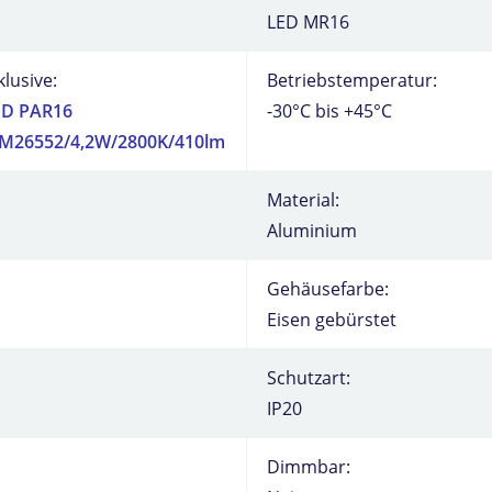
LED MR16
klusive:
Betriebstemperatur:
ED PAR16
-30°C bis +45°C
M26552/4,2W/2800K/410lm
Material:
Aluminium
Gehäusefarbe:
Eisen gebürstet
Schutzart:
IP20
Dimmbar: