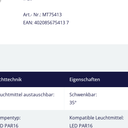
Art.- Nr.: MT75413
EAN: 402085675413 7
chttechnik
Eigenschaften
uchtmittel austauschbar:
Schwenkbar:
35°
ampentyp:
Kompatible Leuchtmittel:
ED PAR16
LED PAR16