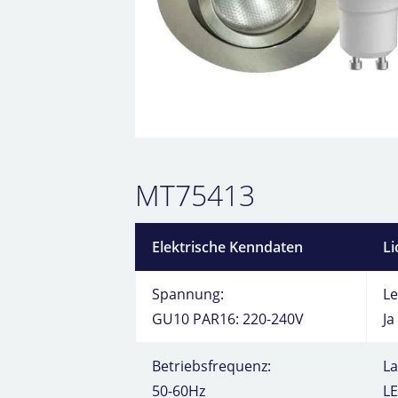
MT75413
Elektrische Kenndaten
Li
Spannung:
Le
GU10 PAR16: 220-240V
Ja
Betriebsfrequenz:
L
50-60Hz
L